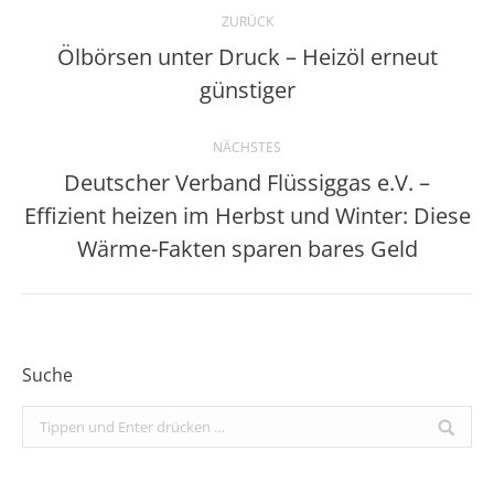
Kommentarnavigation
ZURÜCK
Ölbörsen unter Druck – Heizöl erneut
Vorheriger
günstiger
Beitrag:
NÄCHSTES
Deutscher Verband Flüssiggas e.V. –
Effizient heizen im Herbst und Winter: Diese
Nächster
Beitrag:
Wärme-Fakten sparen bares Geld
Suche
Search: