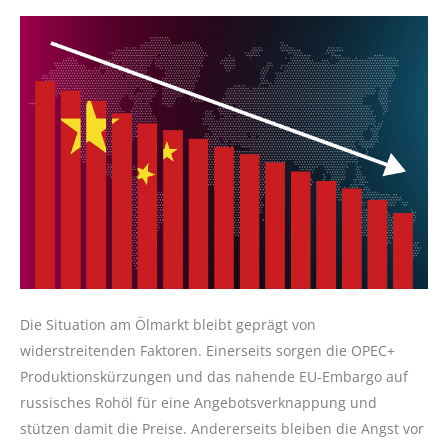
Die Situation am Ölmarkt bleibt geprägt von
widerstreitenden Faktoren. Einerseits sorgen die OPEC+
Produktionskürzungen und das nahende EU-Embargo auf
russisches Rohöl für eine Angebotsverknappung und
stützen damit die Preise. Andererseits bleiben die Angst vor