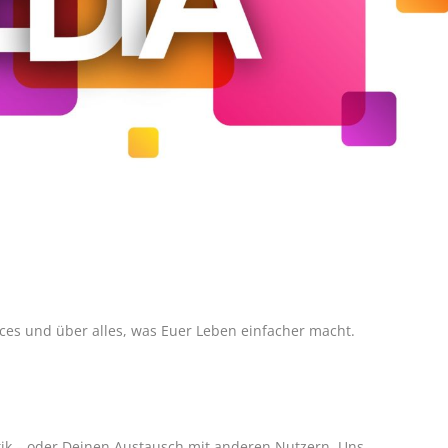
es und über alles, was Euer Leben einfacher macht.
itik – oder Deinen Austausch mit anderen Nutzern. Uns