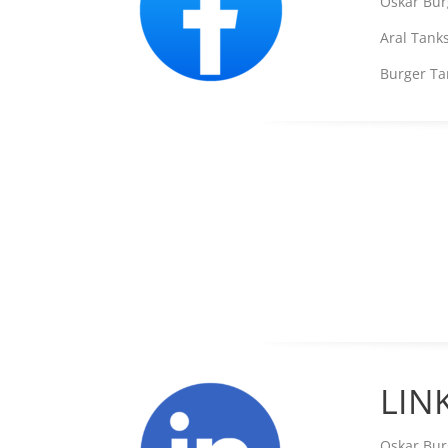
Oskar Bu
Aral Tan
Burger T
LIN
Oskar Bu