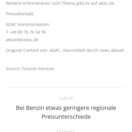
Weitere Informationen zum Thema gibt es auf adac.de.
Pressekontakt:
ADAC Kommunikation
T +49 89 76 76 54 95
aktuell@adac.de
Original-Content von: ADAC, übermittelt durch news aktuell
Source: Futures-Services
Kommentarnavigation
ZURÜCK
Bei Benzin etwas geringere regionale
Vorheriger
Preisunterschiede
Beitrag:
NÄCHSTES