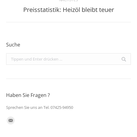
Preisstatistik: Heizöl bleibt teuer
Nächster
Beitrag:
Suche
Search:
Haben Sie Fragen ?
Sprechen Sie uns an Tel. 07425-94950
Finden Sie uns auf:
E-
Mail