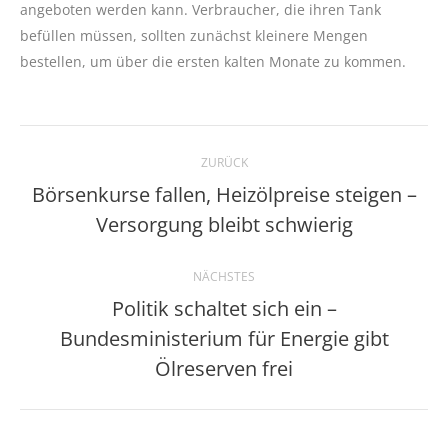
angeboten werden kann. Verbraucher, die ihren Tank
befüllen müssen, sollten zunächst kleinere Mengen
bestellen, um über die ersten kalten Monate zu kommen.
Kommentarnavigation
ZURÜCK
Börsenkurse fallen, Heizölpreise steigen –
Vorheriger
Versorgung bleibt schwierig
Beitrag:
NÄCHSTES
Politik schaltet sich ein –
Bundesministerium für Energie gibt
Nächster
Beitrag:
Ölreserven frei