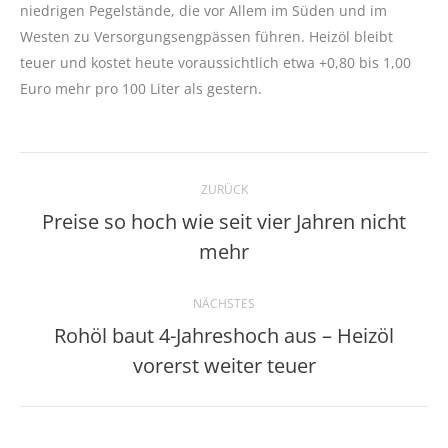
niedrigen Pegelstände, die vor Allem im Süden und im
Westen zu Versorgungsengpässen führen. Heizöl bleibt
teuer und kostet heute voraussichtlich etwa +0,80 bis 1,00
Euro mehr pro 100 Liter als gestern.
Kommentarnavigation
ZURÜCK
Preise so hoch wie seit vier Jahren nicht
Vorheriger
mehr
Beitrag:
NÄCHSTES
Rohöl baut 4-Jahreshoch aus – Heizöl
Nächster
vorerst weiter teuer
Beitrag: