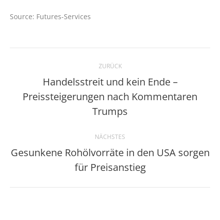
Source: Futures-Services
Kommentarnavigation
ZURÜCK
Handelsstreit und kein Ende –
Preissteigerungen nach Kommentaren
Vorheriger
Beitrag:
Trumps
NÄCHSTES
Gesunkene Rohölvorräte in den USA sorgen
Nächster
für Preisanstieg
Beitrag: