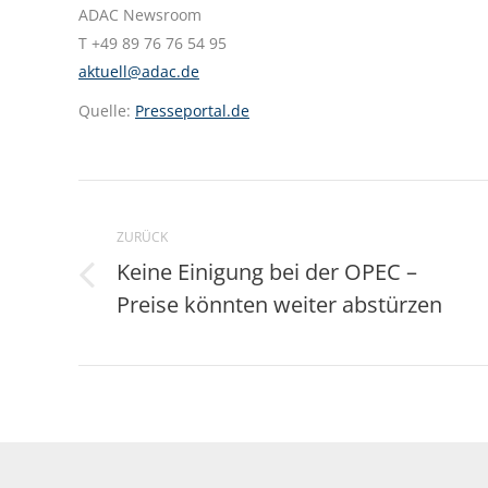
ADAC Newsroom
T +49 89 76 76 54 95
aktuell@adac.de
Quelle:
Presseportal.de
Kommentarnavigation
ZURÜCK
Keine Einigung bei der OPEC –
Vorheriger
Preise könnten weiter abstürzen
Beitrag: