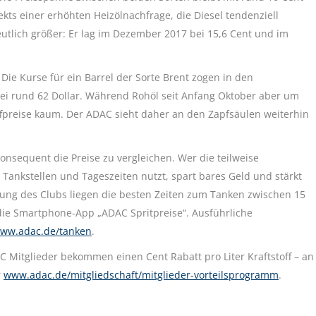
fekts einer erhöhten Heizölnachfrage, die Diesel tendenziell
eutlich größer: Er lag im Dezember 2017 bei 15,6 Cent und im
Die Kurse für ein Barrel der Sorte Brent zogen in den
bei rund 62 Dollar. Während Rohöl seit Anfang Oktober aber um
offpreise kaum. Der ADAC sieht daher an den Zapfsäulen weiterhin
nsequent die Preise zu vergleichen. Wer die teilweise
Tankstellen und Tageszeiten nutzt, spart bares Geld und stärkt
ng des Clubs liegen die besten Zeiten zum Tanken zwischen 15
die Smartphone-App „ADAC Spritpreise“. Ausführliche
ww.adac.de/tanken
.
Mitglieder bekommen einen Cent Rabatt pro Liter Kraftstoff – an
r
www.adac.de/mitgliedschaft/mitglieder-vorteilsprogramm
.