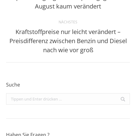
Beitrag:
August kaum verändert
NÄCHSTES
Kraftstoffpreise nur leicht verändert –
Preisdifferenz zwischen Benzin und Diesel
Nächster
Beitrag:
nach wie vor groß
Suche
Search:
Haben Sie Fragen ?