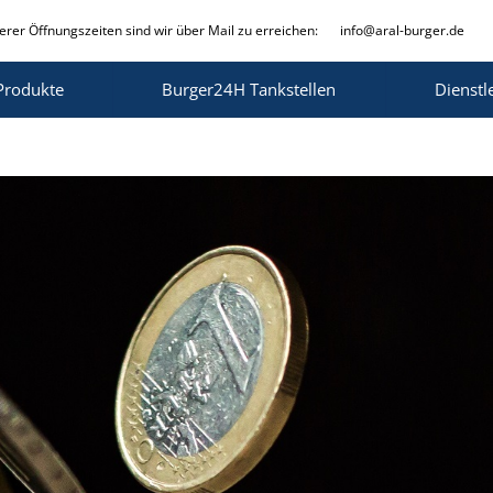
rer Öffnungszeiten sind wir über Mail zu erreichen:
info@aral-burger.de
Produkte
Burger24H Tankstellen
Dienstl