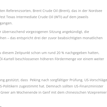
en Referenzsorten, Brent Crude Oil (Brent), das in der Nordsee
est Texas Intermediate Crude Oil (WTI) auf dem jeweils
egangen.
r überraschend vorgezogenen Sitzung angekündigt, die
hen – das entspricht drei der zuvor beabsichtigten monatlichen
zu diesem Zeitpunkt schon um rund 20 % nachgegeben hatten,
Öl-Kartell beschlossenen höheren Fördermenge vor einem weiter
g gestützt, dass Peking nach sorgfältiger Prüfung, US-Vorschläg
S-Politikern zugestimmt hat. Demnach sollten US-Finanzminister
n Greer am Wochenende in Genf mit dem chinesischen Vizepremier