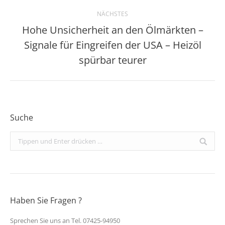
NÄCHSTES
Hohe Unsicherheit an den Ölmärkten –
Signale für Eingreifen der USA – Heizöl
Nächster
Beitrag:
spürbar teurer
Suche
Search:
Haben Sie Fragen ?
Sprechen Sie uns an Tel. 07425-94950