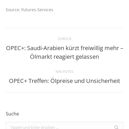
Source: Futures-Services
Kommentarnavigation
ZURÜCK
OPEC+: Saudi-Arabien kürzt freiwillig mehr –
Vorheriger
Ölmarkt reagiert gelassen
Beitrag:
NÄCHSTES
OPEC+ Treffen: Ölpreise und Unsicherheit
Nächster
Beitrag:
Suche
Search: