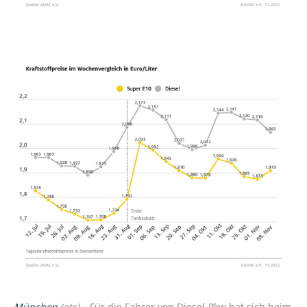
München
(ots) –
Für die Fahrer von Diesel-Pkw hat sich beim