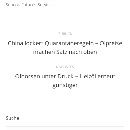
Source: Futures-Services
Kommentarnavigation
ZURÜCK
China lockert Quarantäneregeln – Ölpreise
Vorheriger
machen Satz nach oben
Beitrag:
NÄCHSTES
Ölbörsen unter Druck – Heizöl erneut
Nächster
günstiger
Beitrag:
Suche
Search: