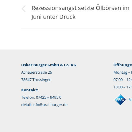
Rezessionsangst setzte Ölbörsen im
Vorheriger
Juni unter Druck
Beitrag:
Oskar Burger GmbH & Co. KG
Öffnungsz
Achauerstraße 26
Montag – F
78647 Trossingen
07:00 – 12
13:00 – 17
Kontakt:
Telefon: 07425 – 9495 0
eMail:
info@aral-burger.de