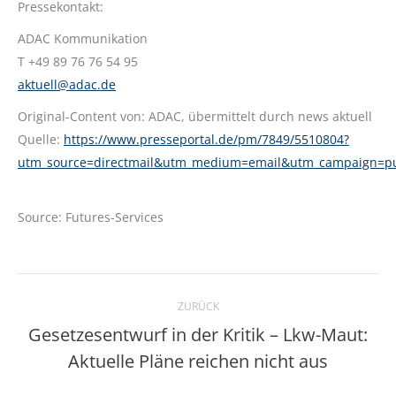
Pressekontakt:
ADAC Kommunikation
T +49 89 76 76 54 95
aktuell@adac.de
Original-Content von: ADAC, übermittelt durch news aktuell
Quelle:
https://www.presseportal.de/pm/7849/5510804?
utm_source=directmail&utm_medium=email&utm_campaign=p
Source: Futures-Services
Kommentarnavigation
ZURÜCK
Gesetzesentwurf in der Kritik – Lkw-Maut:
Vorheriger
Aktuelle Pläne reichen nicht aus
Beitrag: