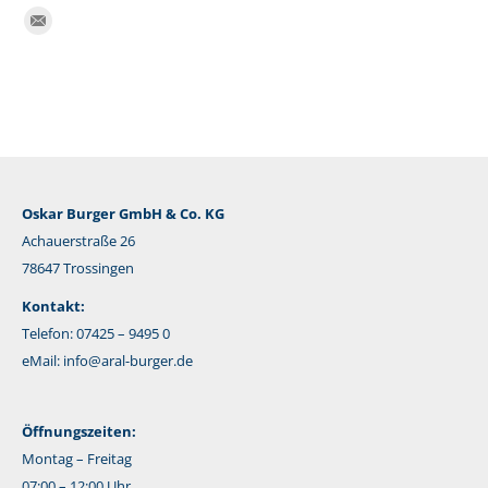
Finden Sie uns auf:
E-
Mail
Oskar Burger GmbH & Co. KG
Achauerstraße 26
78647 Trossingen
Kontakt:
Telefon: 07425 – 9495 0
eMail:
info@aral-burger.de
Öffnungszeiten:
Montag – Freitag
07:00 – 12:00 Uhr