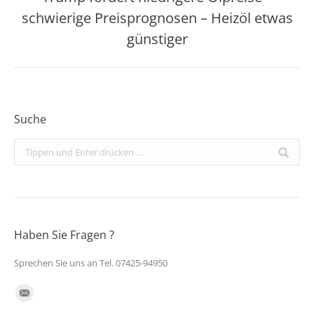
schwierige Preisprognosen – Heizöl etwas
Nächster
Beitrag:
günstiger
Suche
Search:
Haben Sie Fragen ?
Sprechen Sie uns an Tel. 07425-94950
Finden Sie uns auf:
E-