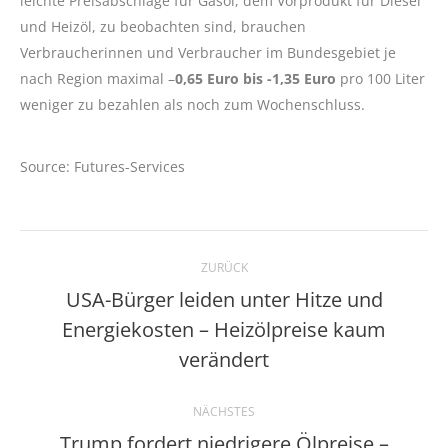
leichte Preisabschläge für Gasöl, dem Vorprodukt für Diesel
und Heizöl, zu beobachten sind, brauchen
Verbraucherinnen und Verbraucher im Bundesgebiet je
nach Region maximal –
0,65 Euro bis -1,35 Euro
pro 100 Liter
weniger zu bezahlen als noch zum Wochenschluss.
Source: Futures-Services
Kommentarnavigation
ZURÜCK
USA-Bürger leiden unter Hitze und
Energiekosten – Heizölpreise kaum
Vorheriger
Beitrag:
verändert
NÄCHSTES
Trump fordert niedrigere Ölpreise –