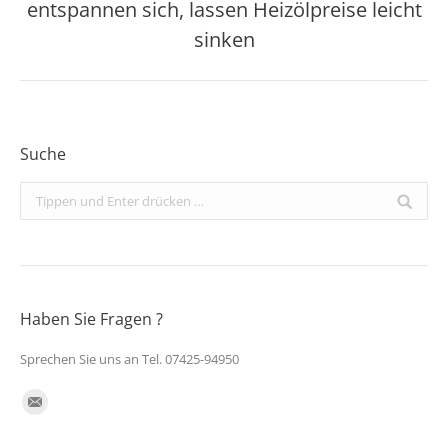
entspannen sich, lassen Heizölpreise leicht
Nächster
Beitrag:
sinken
Suche
Search:
Haben Sie Fragen ?
Sprechen Sie uns an Tel. 07425-94950
Finden Sie uns auf:
E-
Mail