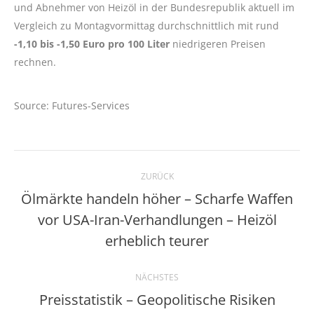
und Abnehmer von Heizöl in der Bundesrepublik aktuell im
Vergleich zu Montagvormittag durchschnittlich mit rund
-1,10 bis -1,50 Euro pro 100 Liter
niedrigeren Preisen
rechnen.
Source: Futures-Services
Kommentarnavigation
ZURÜCK
Ölmärkte handeln höher – Scharfe Waffen
vor USA-Iran-Verhandlungen – Heizöl
Vorheriger
Beitrag:
erheblich teurer
NÄCHSTES
Preisstatistik – Geopolitische Risiken