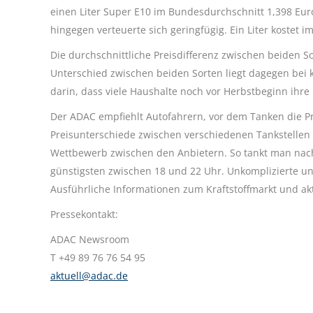
einen Liter Super E10 im Bundesdurchschnitt 1,398 Euro
hingegen verteuerte sich geringfügig. Ein Liter kostet i
Die durchschnittliche Preisdifferenz zwischen beiden Sor
Unterschied zwischen beiden Sorten liegt dagegen bei kn
darin, dass viele Haushalte noch vor Herbstbeginn ihre 
Der ADAC empfiehlt Autofahrern, vor dem Tanken die Pre
Preisunterschiede zwischen verschiedenen Tankstellen 
Wettbewerb zwischen den Anbietern. So tankt man nach
günstigsten zwischen 18 und 22 Uhr. Unkomplizierte un
Ausführliche Informationen zum Kraftstoffmarkt und akt
Pressekontakt:
ADAC Newsroom
T +49 89 76 76 54 95
aktuell@adac.de