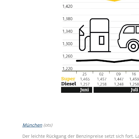
München
(ots)
Der leichte Rückgang der Benzinpreise setzt sich fort.