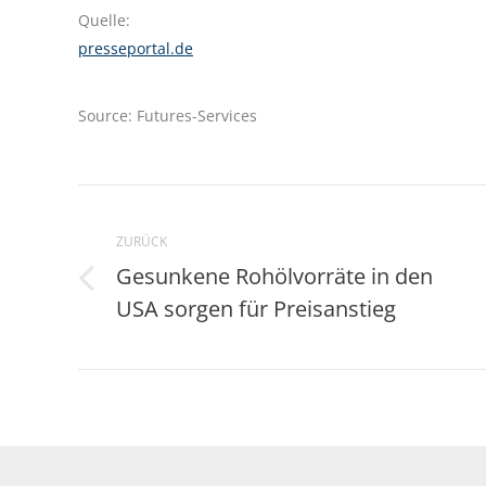
Quelle:
presseportal.de
Source: Futures-Services
Kommentarnavigation
ZURÜCK
Gesunkene Rohölvorräte in den
Vorheriger
USA sorgen für Preisanstieg
Beitrag: