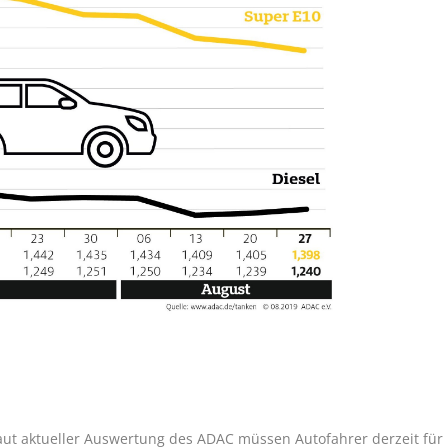
 Laut aktueller Auswertung des ADAC müssen Autofahrer derzeit für