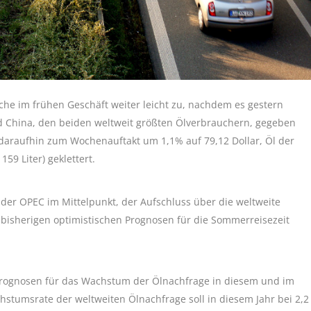
he im frühen Geschäft weiter leicht zu, nachdem es gestern
d China, den beiden weltweit größten Ölverbrauchern, gegeben
 daraufhin zum Wochenauftakt um 1,1% auf 79,12 Dollar, Öl der
159 Liter) geklettert.
der OPEC im Mittelpunkt, der Aufschluss über die weltweite
 bisherigen optimistischen Prognosen für die Sommerreisezeit
e Prognosen für das Wachstum der Ölnachfrage in diesem und im
stumsrate der weltweiten Ölnachfrage soll in diesem Jahr bei 2,2