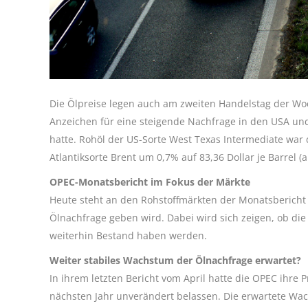
Die Ölpreise legen auch am zweiten Handelstag der Woc
Anzeichen für eine steigende Nachfrage in den USA un
hatte. Rohöl der US-Sorte West Texas Intermediate war
Atlantiksorte Brent um 0,7% auf 83,36 Dollar je Barrel (a 
OPEC-Monatsbericht im Fokus der Märkte
Heute steht an den Rohstoffmärkten der Monatsbericht 
Ölnachfrage geben wird. Dabei wird sich zeigen, ob die
weiterhin Bestand haben werden.
Weiter stabiles Wachstum der Ölnachfrage erwartet?
In ihrem letzten Bericht vom April hatte die OPEC ihr
nächsten Jahr unverändert belassen. Die erwartete Wach