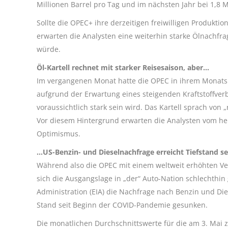
Millionen Barrel pro Tag und im nächsten Jahr bei 1,8 Mi
Sollte die OPEC+ ihre derzeitigen freiwilligen Produktio
erwarten die Analysten eine weiterhin starke Ölnachfra
würde.
Öl-Kartell rechnet mit starker Reisesaison, aber…
Im vergangenen Monat hatte die OPEC in ihrem Monatsb
aufgrund der Erwartung eines steigenden Kraftstoffve
voraussichtlich stark sein wird. Das Kartell sprach vo
Vor diesem Hintergrund erwarten die Analysten vom he
Optimismus.
…US-Benzin- und Dieselnachfrage erreicht Tiefstand s
Während also die OPEC mit einem weltweit erhöhten V
sich die Ausgangslage in „der“ Auto-Nation schlechthin
Administration (EIA) die Nachfrage nach Benzin und Die
Stand seit Beginn der COVID-Pandemie gesunken.
Die monatlichen Durchschnittswerte für die am 3. Mai