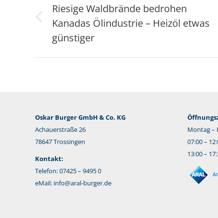
Riesige Waldbrände bedrohen
Kanadas Ölindustrie – Heizöl etwas
Vorheriger
Beitrag:
günstiger
Oskar Burger GmbH & Co. KG
Öffnungsz
Achauerstraße 26
Montag – F
78647 Trossingen
07:00 – 12
13:00 – 17
Kontakt:
Telefon: 07425 – 9495 0
eMail:
info@aral-burger.de