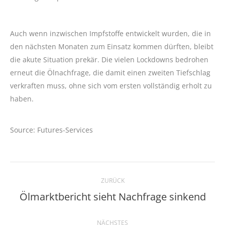
Auch wenn inzwischen Impfstoffe entwickelt wurden, die in
den nächsten Monaten zum Einsatz kommen dürften, bleibt
die akute Situation prekär. Die vielen Lockdowns bedrohen
erneut die Ölnachfrage, die damit einen zweiten Tiefschlag
verkraften muss, ohne sich vom ersten vollständig erholt zu
haben.
Source: Futures-Services
Kommentarnavigation
ZURÜCK
Ölmarktbericht sieht Nachfrage sinkend
Vorheriger
Beitrag:
NÄCHSTES