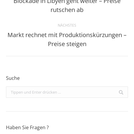
Blockade in Libyen geht weiter – Preise
Vorheriger
rutschen ab
Beitrag:
NÄCHSTES
Markt rechnet mit Produktionskürzungen –
Nächster
Preise steigen
Beitrag:
Suche
Search:
Haben Sie Fragen ?