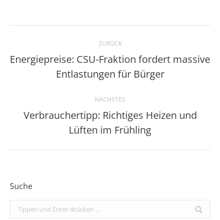
Kommentarnavigation
ZURÜCK
Energiepreise: CSU-Fraktion fordert massive
Vorheriger
Entlastungen für Bürger
Beitrag:
NÄCHSTES
Verbrauchertipp: Richtiges Heizen und
Nächster
Lüften im Frühling
Beitrag:
Suche
Search: