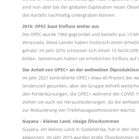
sind nun aber bei der globalen Exploration neuer Ölv
des Kartells nachhaltig untergraben können.
2016: OPEC baut Einfluss weiter aus
Die OPEC wurde 1960 gegründet und besteht aus 13 Mitg
Venezuela. Diese Länder haben historisch einen erhebli
gehabt. Im Jahr 2016 schlossen sich ihnen 10 Nicht-OP
bilden. Gemeinsam haben sie erheblichen Einfluss auf 
Der Anteil von OPEC+ an der weltweiten Ölproduktion
Im Jahr 2021 kontrollierte OPEC+ etwa 40 Prozent der we
tendenziell gesunken, aber die Gruppe behielt weiterhin 
den Förderkürzungen, die OPEC+ während der COVID-19-
stehen sie auch vor Herausforderungen, da die weltwei
zur Reduzierung von Treibhausgasemissionen wächst.
Guyana – kleines Land, riesige Ölvorkommen
Guyana, ein kleines Land in Südamerika, hat in den le
gewonnen. Im Jahr 2015 wurden große Ölvorkommen vor 