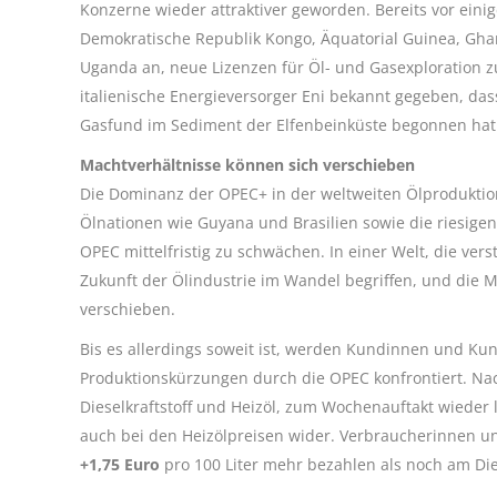
Konzerne wieder attraktiver geworden. Bereits vor ein
Demokratische Republik Kongo, Äquatorial Guinea, Gha
Uganda an, neue Lizenzen für Öl- und Gasexploration z
italienische Energieversorger Eni bekannt gegeben, da
Gasfund im Sediment der Elfenbeinküste begonnen hat
Machtverhältnisse können sich verschieben
Die Dominanz der OPEC+ in der weltweiten Ölproduktion 
Ölnationen wie Guyana und Brasilien sowie die riesig
OPEC mittelfristig zu schwächen. In einer Welt, die vers
Zukunft der Ölindustrie im Wandel begriffen, und die 
verschieben.
Bis es allerdings soweit ist, werden Kundinnen und Ku
Produktionskürzungen durch die OPEC konfrontiert. Nac
Dieselkraftstoff und Heizöl, zum Wochenauftakt wieder 
auch bei den Heizölpreisen wider. Verbraucherinnen u
+1,75 Euro
pro 100 Liter mehr bezahlen als noch am Di