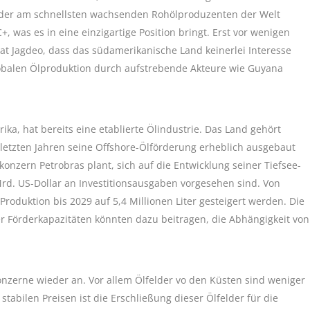
m der am schnellsten wachsenden Rohölproduzenten der Welt
 was es in eine einzigartige Position bringt. Erst vor wenigen
at Jagdeo, dass das südamerikanische Land keinerlei Interesse
globalen Ölproduktion durch aufstrebende Akteure wie Guyana
ika, hat bereits eine etablierte Ölindustrie. Das Land gehört
 letzten Jahren seine Offshore-Ölförderung erheblich ausgebaut
konzern Petrobras plant, sich auf die Entwicklung seiner Tiefsee-
Mrd. US-Dollar an Investitionsausgaben vorgesehen sind. Von
e Produktion bis 2029 auf 5,4 Millionen Liter gesteigert werden. Die
 Förderkapazitäten könnten dazu beitragen, die Abhängigkeit von
onzerne wieder an. Vor allem Ölfelder vo den Küsten sind weniger
stabilen Preisen ist die Erschließung dieser Ölfelder für die