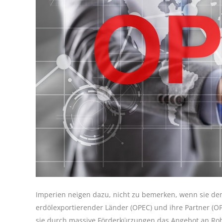
Imperien neigen dazu, nicht zu bemerken, wenn sie den
erdölexportierender Länder (OPEC) und ihre Partner (O
sie durch massive Förderkürzungen das Angebot an Rohö