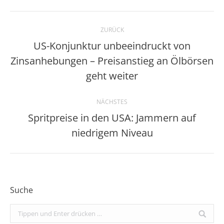
Kommentarnavigation
ZURÜCK
US-Konjunktur unbeeindruckt von
Zinsanhebungen – Preisanstieg an Ölbörsen
Vorheriger
Beitrag:
geht weiter
NÄCHSTES
Spritpreise in den USA: Jammern auf
Nächster
niedrigem Niveau
Beitrag:
Suche
Search: