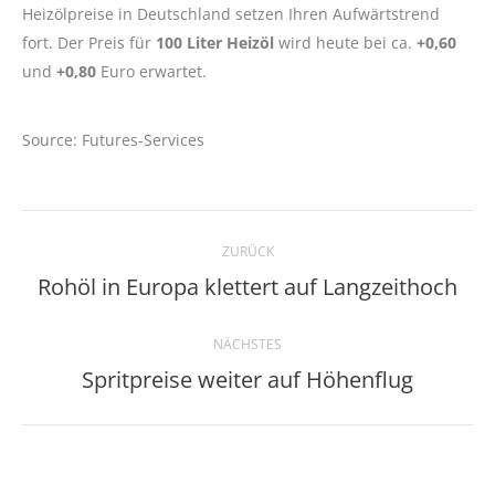
Heizölpreise in Deutschland setzen Ihren Aufwärtstrend
fort. Der Preis für
100 Liter Heizöl
wird heute bei ca.
+0,60
und
+0,80
Euro erwartet.
Source: Futures-Services
Kommentarnavigation
ZURÜCK
Rohöl in Europa klettert auf Langzeithoch
Vorheriger
Beitrag:
NÄCHSTES
Spritpreise weiter auf Höhenflug
Nächster
Beitrag: