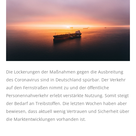
Die Lockerungen der Maßnahmen gegen die Ausbreitung
des Coronavirus sind in Deutschland spürbar. Der Verkehr
auf den Fernstraßen nimmt zu und der öffentliche
Personennahverkehr erlebt verstärkte Nutzung. Somit steigt
der Bedarf an Treibstoffen. Die letzten Wochen haben aber
bewiesen, dass aktuell wenig Vertrauen und Sicherheit über
die Marktentwicklungen vorhanden ist.