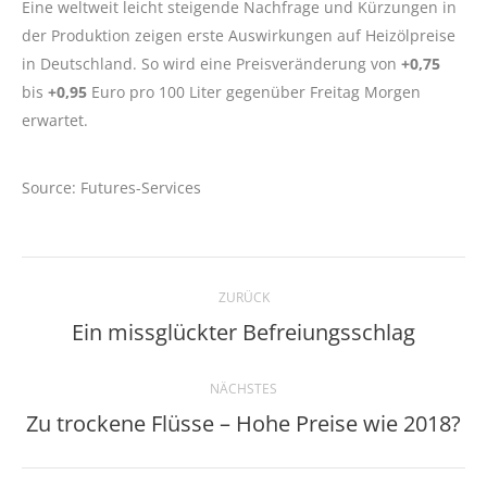
Eine weltweit leicht steigende Nachfrage und Kürzungen in
der Produktion zeigen erste Auswirkungen auf Heizölpreise
in Deutschland. So wird eine Preisveränderung von
+0,75
bis
+0,95
Euro pro 100 Liter gegenüber Freitag Morgen
erwartet.
Source: Futures-Services
Kommentarnavigation
ZURÜCK
Ein missglückter Befreiungsschlag
Vorheriger
Beitrag:
NÄCHSTES
Zu trockene Flüsse – Hohe Preise wie 2018?
Nächster
Beitrag: