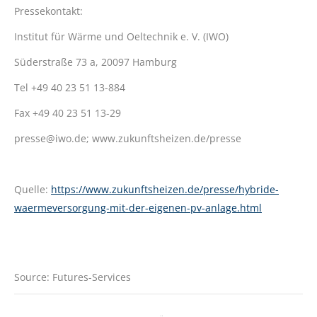
Pressekontakt:
Institut für Wärme und Oeltechnik e. V. (IWO)
Süderstraße 73 a, 20097 Hamburg
Tel +49 40 23 51 13-884
Fax +49 40 23 51 13-29
presse@iwo.de; www.zukunftsheizen.de/presse
Quelle:
https://www.zukunftsheizen.de/presse/hybride-
waermeversorgung-mit-der-eigenen-pv-anlage.html
Source: Futures-Services
Kommentarnavigation