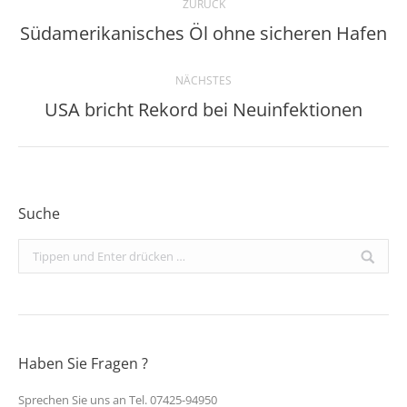
ZURÜCK
Südamerikanisches Öl ohne sicheren Hafen
Vorheriger
Beitrag:
NÄCHSTES
USA bricht Rekord bei Neuinfektionen
Nächster
Beitrag:
Suche
Search:
Haben Sie Fragen ?
Sprechen Sie uns an Tel. 07425-94950