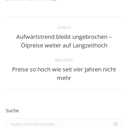
Kommentarnavigation
ZURÜCK
Aufwärtstrend bleibt ungebrochen –
Vorheriger
Ölpreise weiter auf Langzeithoch
Beitrag:
NÄCHSTES
Preise so hoch wie seit vier Jahren nicht
Nächster
mehr
Beitrag:
Suche
Search: