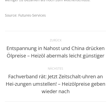
Source: Futures-Services
Kommentarnavigation
ZURÜCK
Entspannung in Nahost und China drücken
Vorheriger
Ölpreise – Heizöl abermals leicht günstiger
Beitrag:
NÄCHSTES
Fachverband rät: Jetzt Zeitschalt-uhren an
Hei-zungen umstellen! – Heizölpreise geben
Nächster
Beitrag:
wieder nach