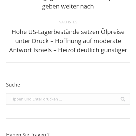
Beitrag:
geben weiter nach
NÄCHSTES
Hohe US-Lagerbestände setzen Ölpreise
unter Druck – Hoffnung auf moderate
Nächster
Beitrag:
Antwort Israels – Heizöl deutlich günstiger
Suche
Search:
Haben Sie Fragen ?