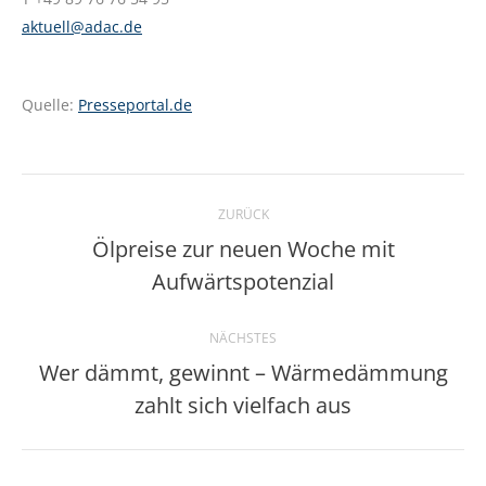
aktuell@adac.de
Quelle:
Presseportal.de
Kommentarnavigation
ZURÜCK
Ölpreise zur neuen Woche mit
Vorheriger
Aufwärtspotenzial
Beitrag:
NÄCHSTES
Wer dämmt, gewinnt – Wärmedämmung
Nächster
zahlt sich vielfach aus
Beitrag: