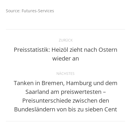
Source: Futures-Services
Kommentarnavigation
ZURÜCK
Preisstatistik: Heizöl zieht nach Ostern
Vorheriger
wieder an
Beitrag:
NÄCHSTES
Tanken in Bremen, Hamburg und dem
Saarland am preiswertesten –
Nächster
Preisunterschiede zwischen den
Beitrag:
Bundesländern von bis zu sieben Cent