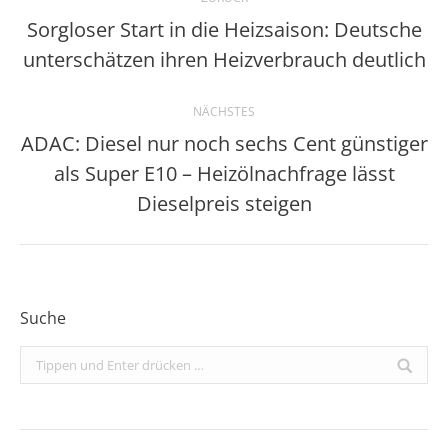
Sorgloser Start in die Heizsaison: Deutsche
Vorheriger
unterschätzen ihren Heizverbrauch deutlich
Beitrag:
NÄCHSTES
ADAC: Diesel nur noch sechs Cent günstiger
als Super E10 – Heizölnachfrage lässt
Nächster
Beitrag:
Dieselpreis steigen
Suche
Search: