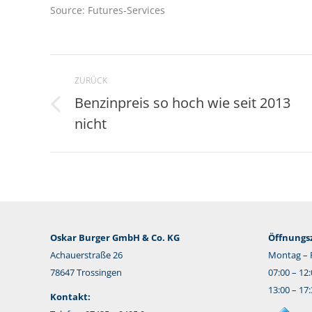
Source: Futures-Services
Kommentarnavigation
ZURÜCK
Benzinpreis so hoch wie seit 2013
Vorheriger
nicht
Beitrag:
Oskar Burger GmbH & Co. KG
Öffnungsz
Achauerstraße 26
Montag – F
78647 Trossingen
07:00 – 12
13:00 – 17
Kontakt: