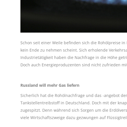
Schon seit einer Weile befinden sich die Rohölpreise i
kein Ende zu nehmen scheint. Sich erholende Verke
Industrietätigkeit haben die Nachfrage in die Höhe get
Doch auch Energieproduzenten sind nicht zufrieden mi
Russland will mehr Gas liefern
Sicherlich hat die Rohölnachfrage und das -angebot den
Tankstellentreibstoff in Deutschland. Doch mit der knap
zugespitzt. Denn während sich Sorgen um die Erdölve
viele Wirtschaftszweige dazu gezwungen auf Flüssigtreib