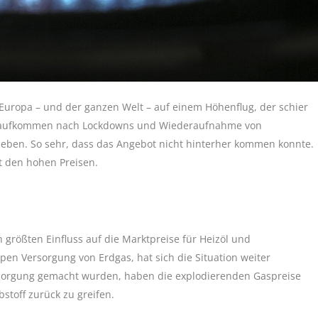
n Europa – und der ganzen Welt – auf einem Höhenflug, der schier
hrsaufkommen nach Lockdowns und Wiederaufnahme von
rieben. So sehr, dass das Angebot nicht hinterher kommen konnte.
t den hohen Preisen.
 größten Einfluss auf die Marktpreise für Heizöl und
pen Versorgung von Erdgas, hat sich die Situation weiter
rsorgung gemacht wurden, haben die explodierenden Gaspreise
stoff zurück zu greifen.