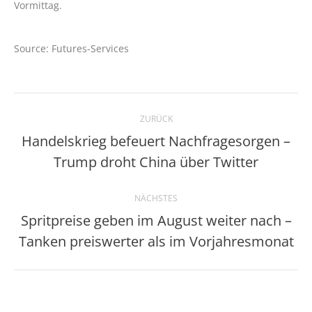
Vormittag.
Source: Futures-Services
Kommentarnavigation
ZURÜCK
Handelskrieg befeuert Nachfragesorgen –
Vorheriger
Trump droht China über Twitter
Beitrag:
NÄCHSTES
Spritpreise geben im August weiter nach –
Nächster
Tanken preiswerter als im Vorjahresmonat
Beitrag: