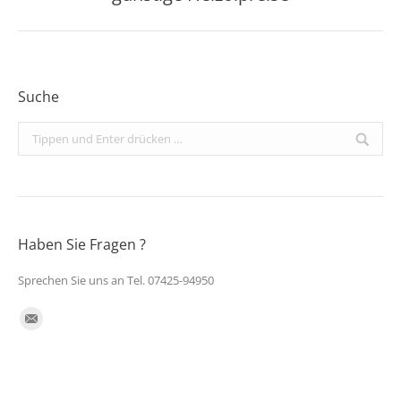
Beitrag:
Suche
Search:
Haben Sie Fragen ?
Sprechen Sie uns an Tel. 07425-94950
Finden Sie uns auf:
E-
Mail