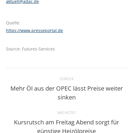
aktuell@adac.de
Quelle:
https://www.presseportal.de
Source: Futures-Services
Kommentarnavigation
ZURÜCK
Mehr Öl aus der OPEC lässt Preise weiter
Vorheriger
sinken
Beitrag:
NÄCHSTES
Kursrutsch am Freitag Abend sorgt für
Nächster
günstige Heizölpreise