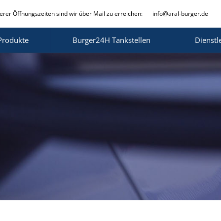
rer Öffnungszeiten sind wir über Mail zu erreichen:
info@aral-burger.de
Produkte
Burger24H Tankstellen
Dienstl