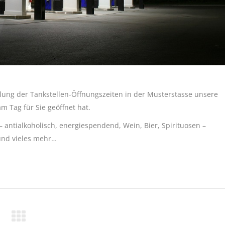
ung der Tankstellen-Öffnungszeiten in der Musterstasse unsere
m Tag für Sie geöffnet hat.
 antialkoholisch, energiespendend, Wein, Bier, Spirituosen –
und vieles mehr…