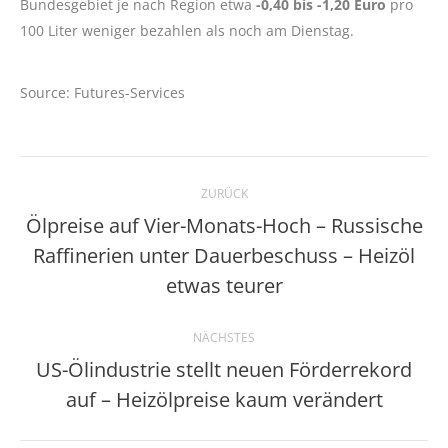
Bundesgebiet je nach Region etwa
-0,40 bis -1,20 Euro
pro
100 Liter weniger bezahlen als noch am Dienstag.
Source: Futures-Services
Kommentarnavigation
ZURÜCK
Ölpreise auf Vier-Monats-Hoch – Russische
Raffinerien unter Dauerbeschuss – Heizöl
Vorheriger
Beitrag:
etwas teurer
NÄCHSTES
US-Ölindustrie stellt neuen Förderrekord
Nächster
auf – Heizölpreise kaum verändert
Beitrag: