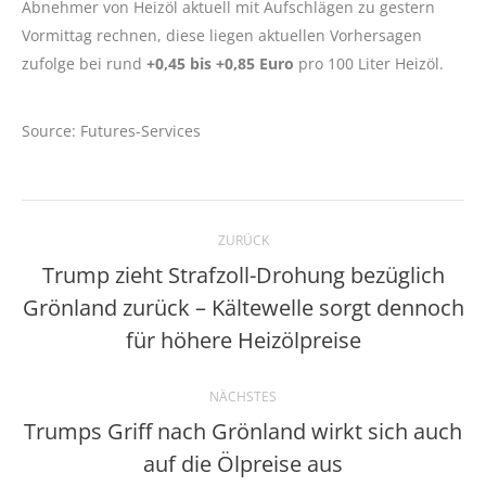
Abnehmer von Heizöl aktuell mit Aufschlägen zu gestern
Vormittag rechnen, diese liegen aktuellen Vorhersagen
zufolge bei rund
+0,45 bis +0,85 Euro
pro 100 Liter Heizöl.
Source: Futures-Services
Kommentarnavigation
ZURÜCK
Trump zieht Strafzoll-Drohung bezüglich
Grönland zurück – Kältewelle sorgt dennoch
Vorheriger
Beitrag:
für höhere Heizölpreise
NÄCHSTES
Trumps Griff nach Grönland wirkt sich auch
Nächster
auf die Ölpreise aus
Beitrag: