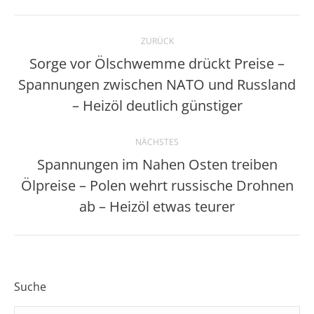
Kommentarnavigation
ZURÜCK
Sorge vor Ölschwemme drückt Preise –
Spannungen zwischen NATO und Russland
Vorheriger
Beitrag:
– Heizöl deutlich günstiger
NÄCHSTES
Spannungen im Nahen Osten treiben
Ölpreise – Polen wehrt russische Drohnen
Nächster
Beitrag:
ab – Heizöl etwas teurer
Suche