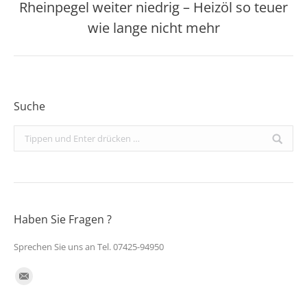
Rheinpegel weiter niedrig – Heizöl so teuer
Nächster
wie lange nicht mehr
Beitrag:
Suche
Search:
Haben Sie Fragen ?
Sprechen Sie uns an Tel. 07425-94950
Finden Sie uns auf:
E-
Mail