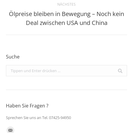
NÄCHSTES
Ölpreise bleiben in Bewegung – Noch kein
Nächster
Deal zwischen USA und China
Beitrag:
Suche
Search:
Haben Sie Fragen ?
Sprechen Sie uns an Tel. 07425-94950
Finden Sie uns auf: