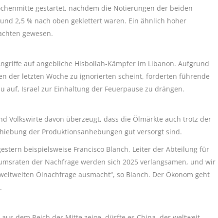
ochenmitte gestartet, nachdem die Notierungen der beiden
und 2,5 % nach oben geklettert waren. Ein ähnlich hoher
bachten gewesen.
Angriffe auf angebliche Hisbollah-Kämpfer im Libanon. Aufgrund
n der letzten Woche zu ignorierten scheint, forderten führende
zu auf, Israel zur Einhaltung der Feuerpause zu drängen.
 Volkswirte davon überzeugt, dass die Ölmärkte auch trotz der
hiebung der Produktionsanhebungen gut versorgt sind.
gestern beispielsweise Francisco Blanch, Leiter der Abteilung für
stumsraten der Nachfrage werden sich 2025 verlangsamen, und wir
 weltweiten Ölnachfrage ausmacht“, so Blanch. Der Ökonom geht
.
 aus dem Reich der Mitte zeige, dürfte es China, der weltweit