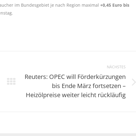
aucher im Bundesgebiet je nach Region maximal
+0,45 Euro bis
enstag.
NÄCHSTES
Reuters: OPEC will Förderkürzungen
bis Ende März fortsetzen –
Nächster
Beitrag:
Heizölpreise weiter leicht rückläufig