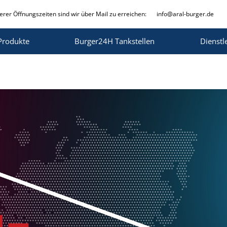
rer Öffnungszeiten sind wir über Mail zu erreichen:
info@aral-burger.de
Produkte
Burger24H Tankstellen
Dienstl