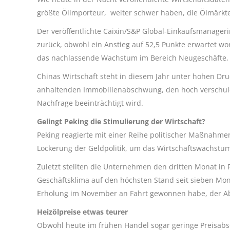
größte Ölimporteur, weiter schwer haben, die Ölmärkte
Der veröffentlichte Caixin/S&P Global-Einkaufsmanageri
zurück, obwohl ein Anstieg auf 52,5 Punkte erwartet wo
das nachlassende Wachstum im Bereich Neugeschäfte, 
Chinas Wirtschaft steht in diesem Jahr unter hohen Dr
anhaltenden Immobilienabschwung, den hoch verschuld
Nachfrage beeinträchtigt wird.
Gelingt Peking die Stimulierung der Wirtschaft?
Peking reagierte mit einer Reihe politischer Maßnahmen
Lockerung der Geldpolitik, um das Wirtschaftswachstu
Zuletzt stellten die Unternehmen den dritten Monat in 
Geschäftsklima auf den höchsten Stand seit sieben Monat
Erholung im November an Fahrt gewonnen habe, der Ab
Heizölpreise etwas teurer
Obwohl heute im frühen Handel sogar geringe Preisabsc