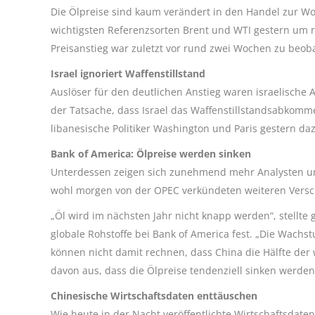
Die Ölpreise sind kaum verändert in den Handel zur W
wichtigsten Referenzsorten Brent und WTI gestern um r
Preisanstieg war zuletzt vor rund zwei Wochen zu beo
Israel ignoriert Waffenstillstand
Auslöser für den deutlichen Anstieg waren israelische 
der Tatsache, dass Israel das Waffenstillstandsabkomme
libanesische Politiker Washington und Paris gestern da
Bank of America: Ölpreise werden sinken
Unterdessen zeigen sich zunehmend mehr Analysten und
wohl morgen von der OPEC verkündeten weiteren Versc
„Öl wird im nächsten Jahr nicht knapp werden“, stellte 
globale Rohstoffe bei Bank of America fest. „Die Wach
können nicht damit rechnen, dass China die Hälfte der
davon aus, dass die Ölpreise tendenziell sinken werden
Chinesische Wirtschaftsdaten enttäuschen
Wie heute in der Nacht veröffentlichte Wirtschaftsdaten