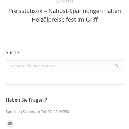
NÄCHSTES
Preisstatistik – Nahost-Spannungen halten
Nächster
Heizölpreise fest im Griff
Beitrag:
Suche
Search:
Haben Sie Fragen ?
Sprechen Sie uns an Tel. 07425-94950
Finden Sie uns auf:
E-