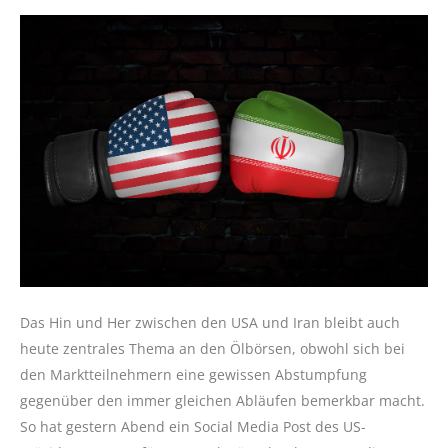
Das Hin und Her zwischen den USA und Iran bleibt auch
heute zentrales Thema an den Ölbörsen, obwohl sich bei
den Marktteilnehmern eine gewissen Abstumpfung
gegenüber den immer gleichen Abläufen bemerkbar macht.
So hat gestern Abend ein Social Media Post des US-