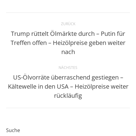
Kommentarnavigation
ZURÜCK
Trump rüttelt Ölmärkte durch – Putin für
Treffen offen – Heizölpreise geben weiter
Vorheriger
Beitrag:
nach
NÄCHSTES
US-Ölvorräte überraschend gestiegen –
Kältewelle in den USA – Heizölpreise weiter
Nächster
Beitrag:
rückläufig
Suche