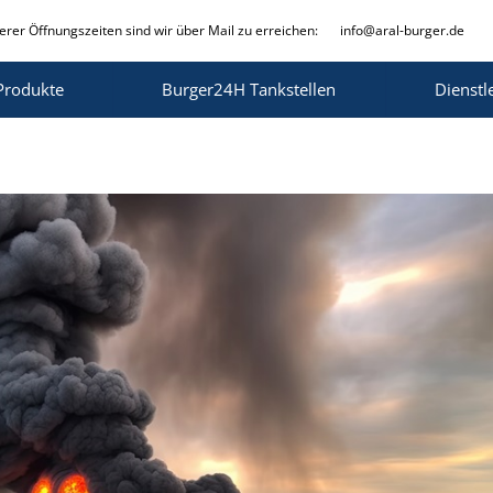
rer Öffnungszeiten sind wir über Mail zu erreichen:
info@aral-burger.de
Produkte
Burger24H Tankstellen
Dienstl