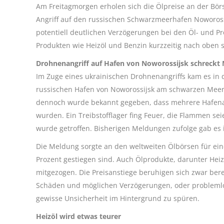
Am Freitagmorgen erholen sich die Ölpreise an der Bör
Angriff auf den russischen Schwarzmeerhafen Noworossi
potentiell deutlichen Verzögerungen bei den Öl- und P
Produkten wie Heizöl und Benzin kurzzeitig nach oben 
Drohnenangriff auf Hafen von Noworossijsk schreckt 
Im Zuge eines ukrainischen Drohnenangriffs kam es i
russischen Hafen von Noworossijsk am schwarzen Meer
dennoch wurde bekannt gegeben, dass mehrere Hafena
wurden. Ein Treibstofflager fing Feuer, die Flammen seie
wurde getroffen. Bisherigen Meldungen zufolge gab es in
Die Meldung sorgte an den weltweiten Ölbörsen für eine
Prozent gestiegen sind. Auch Ölprodukte, darunter Hei
mitgezogen. Die Preisanstiege beruhigen sich zwar bere
Schäden und möglichen Verzögerungen, oder problemlos
gewisse Unsicherheit im Hintergrund zu spüren.
Heizöl wird etwas teurer