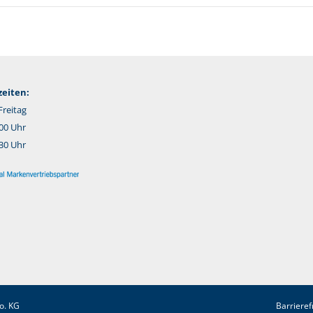
eiten:
reitag
:00 Uhr
:30 Uhr
o. KG
Barrieref