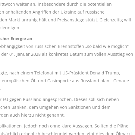
ittwoch weiter an, insbesondere durch die potentiellen
n anhaltenden Angriffen der Ukraine auf russische
en Markt unruhig hält und Preisanstiege stützt. Gleichzeitig will
hleunigen.
scher Energie an
 Abhängigkeit von russischen Brennstoffen „so bald wie möglich“
l der 01. Januar 2028 als konkretes Datum zum vollen Ausstieg von
gte, nach einem Telefonat mit US-Präsident Donald Trump,
er europäischen Öl- und Gasimporte aus Russland plant. Genaue
.
er EU gegen Russland angesprochen. Dieses soll sich neben
ischen Banken, dem Umgehen von Sanktionen und dem
rden auch hierzu nicht genannt.
plikationen, jedoch noch ohne klare Aussagen. Sollten die Pläne
atsächlich erheblich beschleunigt werden, gibt dies dem Ölmarkt,