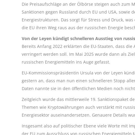
Die Preisaufschläge an der Ölbörse steigen auch zum M
Sanktionen gegen Russland durch EU und USA, sowie de
Energiestrukturen. Das sorgt für Stress und Druck, was d
die EU ihren Weg raus aus der russischen Energie besc
Von der Leyen kündigt schnelleren Ausstieg von russi
Bereits Anfang 2022 erklärten die EU-Staaten, dass die
verringert werden soll. Im Mai 2025 wurde dann als Zie
russischen Energiemitteln ins Auge gefasst.
EU-Kommissionspräsidentin Ursula von der Leyen kündi
gestern an, dass man nun einen schnelleren Stopp all
Daten nannte sie in den öffentlichen Medien noch nicht
Zeitgleich wurde das mittlerweile 19. Sanktionspaket d
Themen wie Kryptowährungen auch verstärkt mit russ
Energiesektor auseinandersetzen. Genauere Details wu
Insgesamt also auf politischer Ebene viele Worte mit Im
der EU zum Ausschluss von russischen Energiemitteln t