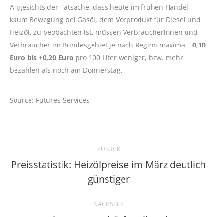
Angesichts der Tatsache, dass heute im frühen Handel
kaum Bewegung bei Gasöl, dem Vorprodukt für Diesel und
Heizöl, zu beobachten ist, müssen Verbraucherinnen und
Verbraucher im Bundesgebiet je nach Region maximal –
0,10
Euro bis +0,20 Euro
pro 100 Liter weniger, bzw. mehr
bezahlen als noch am Donnerstag.
Source: Futures-Services
Kommentarnavigation
ZURÜCK
Preisstatistik: Heizölpreise im März deutlich
Vorheriger
günstiger
Beitrag:
NÄCHSTES