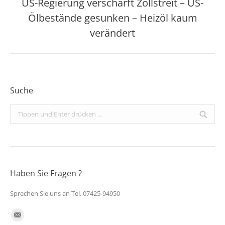
US-Regierung verschärft Zollstreit – US-
Ölbestände gesunken – Heizöl kaum
Nächster
Beitrag:
verändert
Suche
Search:
Haben Sie Fragen ?
Sprechen Sie uns an Tel. 07425-94950
Finden Sie uns auf:
E-