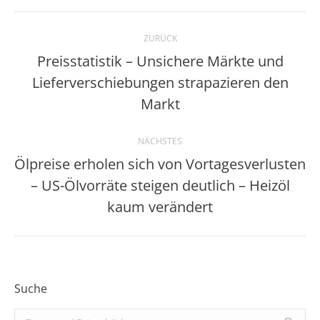
Kommentarnavigation
ZURÜCK
Preisstatistik – Unsichere Märkte und
Lieferverschiebungen strapazieren den
Vorheriger
Beitrag:
Markt
NÄCHSTES
Ölpreise erholen sich von Vortagesverlusten
– US-Ölvorräte steigen deutlich – Heizöl
Nächster
Beitrag:
kaum verändert
Suche
Search: