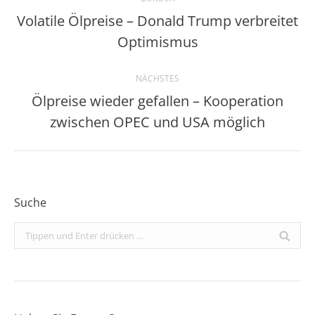
Volatile Ölpreise – Donald Trump verbreitet
Vorheriger
Optimismus
Beitrag:
NÄCHSTES
Ölpreise wieder gefallen – Kooperation
Nächster
zwischen OPEC und USA möglich
Beitrag:
Suche
Search: