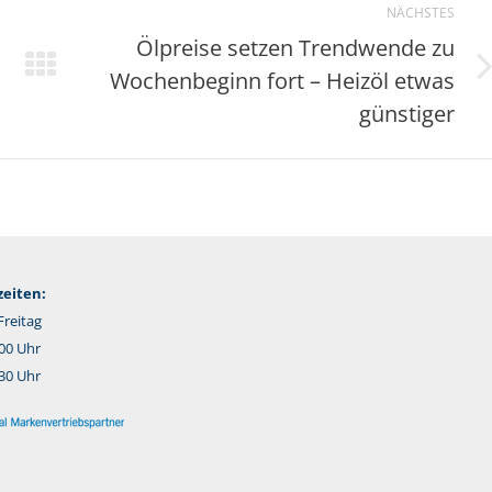
NÄCHSTES
Ölpreise setzen Trendwende zu
Wochenbeginn fort – Heizöl etwas
Nächster
Beitrag:
günstiger
eiten:
reitag
:00 Uhr
:30 Uhr