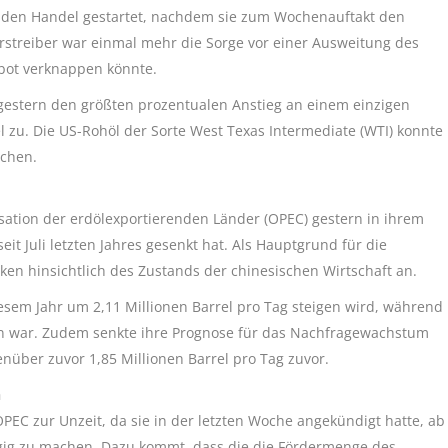
in den Handel gestartet, nachdem sie zum Wochenauftakt den
urstreiber war einmal mehr die Sorge vor einer Ausweitung des
ebot verknappen könnte.
 gestern den größten prozentualen Anstieg an einem einzigen
l zu. Die US-Rohöl der Sorte West Texas Intermediate (WTI) konnte
uchen.
sation der erdölexportierenden Länder (OPEC) gestern in ihrem
t Juli letzten Jahres gesenkt hat. Als Hauptgrund für die
ken hinsichtlich des Zustands der chinesischen Wirtschaft an.
esem Jahr um 2,11 Millionen Barrel pro Tag steigen wird, während
gen war. Zudem senkte ihre Prognose für das Nachfragewachstum
enüber zuvor 1,85 Millionen Barrel pro Tag zuvor.
h
EC zur Unzeit, da sie in der letzten Woche angekündigt hatte, ab
gig zu machen. Dazu kommt, dass die die Fördermenge des