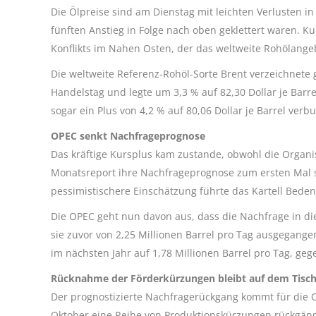
Die Ölpreise sind am Dienstag mit leichten Verlusten 
fünften Anstieg in Folge nach oben geklettert waren. K
Konflikts im Nahen Osten, der das weltweite Rohölang
Die weltweite Referenz-Rohöl-Sorte Brent verzeichnete
Handelstag und legte um 3,3 % auf 82,30 Dollar je Barre
sogar ein Plus von 4,2 % auf 80,06 Dollar je Barrel verb
OPEC senkt Nachfrageprognose
Das kräftige Kursplus kam zustande, obwohl die Organi
Monatsreport ihre Nachfrageprognose zum ersten Mal sei
pessimistischere Einschätzung führte das Kartell Beden
Die OPEC geht nun davon aus, dass die Nachfrage in di
sie zuvor von 2,25 Millionen Barrel pro Tag ausgegan
im nächsten Jahr auf 1,78 Millionen Barrel pro Tag, geg
Rücknahme der Förderkürzungen bleibt auf dem Tisc
Der prognostizierte Nachfragerückgang kommt für die OP
Oktober eine Reihe von Produktionskürzungen rückgän