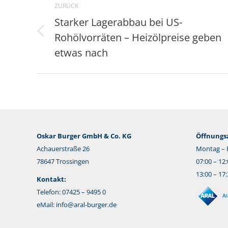
ZURÜCK
Starker Lagerabbau bei US-
Rohölvorräten – Heizölpreise geben
Vorheriger
Beitrag:
etwas nach
Oskar Burger GmbH & Co. KG
Öffnungsz
Achauerstraße 26
Montag – F
78647 Trossingen
07:00 – 12
13:00 – 17
Kontakt:
Telefon: 07425 – 9495 0
eMail:
info@aral-burger.de